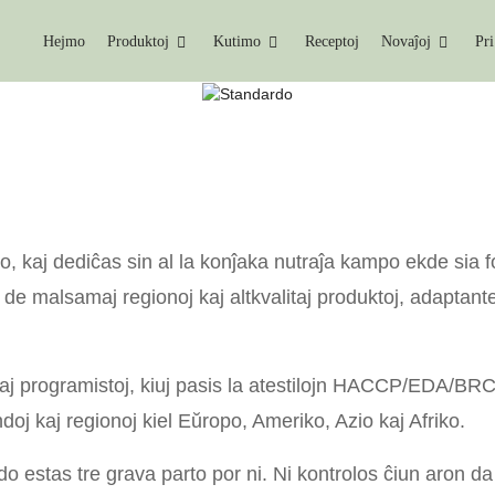
Hejmo
Produktoj
Kutimo
Receptoj
Novaĵoj
Pri
KONTAKTU NIN
Hejmo
Kontaktu Nin
, kaj dediĉas sin al la konĵaka nutraĵa kampo ekde sia f
e malsamaj regionoj kaj altkvalitaj produktoj, adaptant
 kaj programistoj, kiuj pasis la atestilojn HACCP/EDA
andoj kaj regionoj kiel Eŭropo, Ameriko, Azio kaj Afriko.
o estas tre grava parto por ni. Ni kontrolos ĉiun aron da