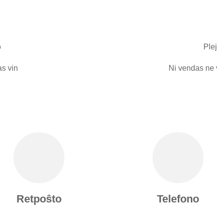
o
Ple
as vin
Ni vendas ne v
Retpoŝto
Telefono