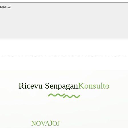
Ricevu Senpagan
Konsulto
NOVAĴOJ