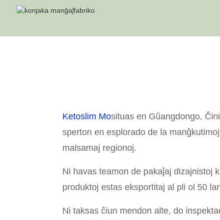
Ketoslim Mo
situas en Gŭangdongo, Ĉinio
sperton en esplorado de la manĝkutimoj d
malsamaj regionoj.
Ni havas teamon de pakaĵaj dizajnistoj
produktoj estas eksportitaj al pli ol 50 l
Ni taksas ĉiun mendon alte, do inspektad