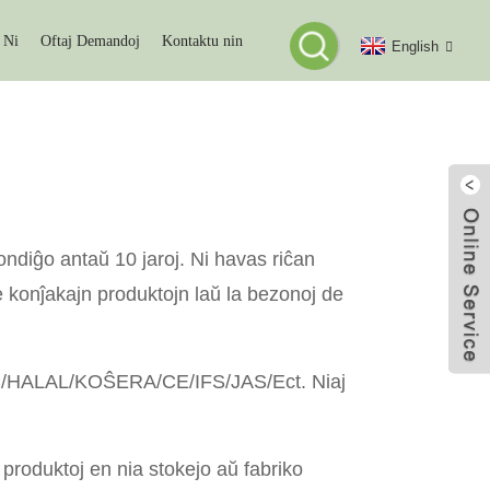
 Ni
Oftaj Demandoj
Kontaktu nin
English
ondiĝo antaŭ 10 jaroj. Ni havas riĉan
e konĵakajn produktojn laŭ la bezonoj de
/BRC/HALAL/KOŜERA/CE/IFS/JAS/Ect. Niaj
 produktoj en nia stokejo aŭ fabriko