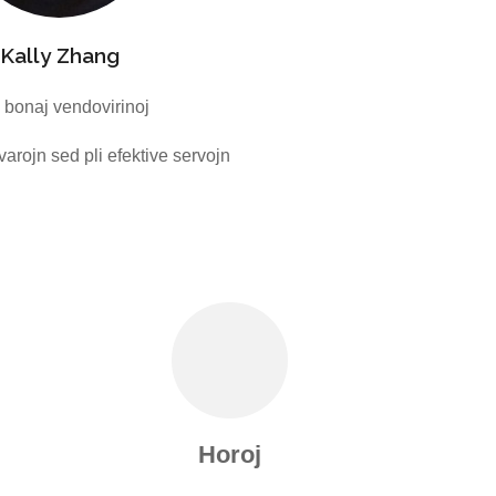
Kally Zhang
j bonaj vendovirinoj
arojn sed pli efektive servojn
Horoj