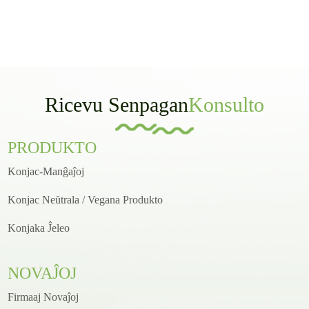
Ricevu Senpagan
Konsulto
PRODUKTO
Konjac-Manĝaĵoj
Konjac Neŭtrala / Vegana Produkto
Konjaka Ĵeleo
NOVAĴOJ
Firmaaj Novaĵoj