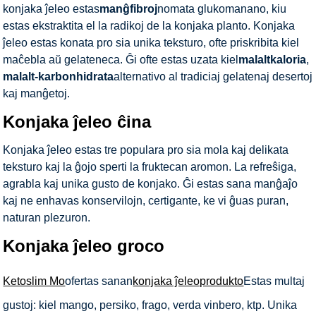
konjaka ĵeleo estas
manĝfibroj
nomata glukomanano, kiu
estas ekstraktita el la radikoj de la konjaka planto. Konjaka
ĵeleo estas konata pro sia unika teksturo, ofte priskribita kiel
maĉebla aŭ gelateneca. Ĝi ofte estas uzata kiel
malaltkaloria
,
malalt-karbonhidrata
alternativo al tradiciaj gelatenaj desertoj
kaj manĝetoj.
Konjaka ĵeleo ĉina
Konjaka ĵeleo estas tre populara pro sia mola kaj delikata
teksturo kaj la ĝojo sperti la fruktecan aromon. La refreŝiga,
agrabla kaj unika gusto de konjako. Ĝi estas sana manĝaĵo
kaj ne enhavas konservilojn, certigante, ke vi ĝuas puran,
naturan plezuron.
Konjaka ĵeleo groco
Ketoslim Mo
ofertas sanan
konjaka ĵeleoprodukto
Estas multaj
gustoj: kiel mango, persiko, frago, verda vinbero, ktp. Unika