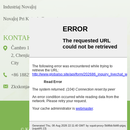
Industriaj Novaĵoj
Novaĵoj Pri Kuirado/receptoj
KONTAKTO
Ĉambro 1416, Etaĝo 14, Junhao Internacia Konstruaĵo, N-Ro
2, Chenjiang Zhongkai Avenue, Huicheng Distrikto, Huizhou
City
+86 18825458362
Zkxkonjac@hzzkx.com
© Kopirajto - 2021-2023: Ĉiuj Rajtoj Rezervitaj.