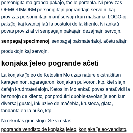
personigita malgranda pakaĵo, facile portebla. Ni provizas
OEM/ODM/OBM personigitajn pograndajn servojn, kaj
provizas personigitajn manĝservojn kun malsamaj LOGO-oj,
pakaĵoj kaj kvantoj laŭ la postuloj de la kliento. Ni ankaŭ
povas provizi al vi senpagajn pakaĵajn dezajnajn servojn.
senpagaj specimenoj
, senpagaj pakmaterialoj, aĉetu aliajn
produktojn kaj servojn.
konjaka ĵeleo pogrande aĉeti
La konjaka ĵeleo de Ketoslim Mo uzas nature ekstraktitan
karageninon, agaragaron, konjakan pulvoron, ktp. kiel siajn
ĉefajn krudmaterialojn. Ketoslim Mo ankaŭ povas antaŭvidi la
bezonojn de klientoj por produkti duoble-tavolan ĵeleon kun
diversaj gustoj, inkluzive de maĉebla, krusteca, glata,
fandanta en la buŝo, ktp.
Ni rekrutas grocistojn. Se vi estas
pogranda vendisto de konjaka ĵeleo
,
konjaka ĵeleo-vendisto
,