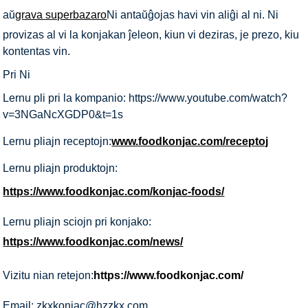
aŭ
grava superbazaro
Ni antaŭĝojas havi vin aliĝi al ni. Ni
provizas al vi la konjakan ĵeleon, kiun vi deziras, je prezo, kiu
kontentas vin.
Pri Ni
Lernu pli pri la kompanio: https://www.youtube.com/watch?
v=3NGaNcXGDP0&t=1s
Lernu pliajn receptojn:
www.foodkonjac.com/receptoj
Lernu pliajn produktojn:
https://www.foodkonjac.com/konjac-foods/
Lernu pliajn sciojn pri konjako:
https://www.foodkonjac.com/news/
Vizitu nian retejon:
https://www.foodkonjac.com/
Email: zkxkonjac@hzzkx.com