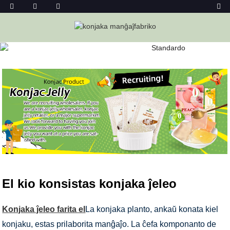
KONJAKA ĴELEO
Hejmo
Konjaka Ĵeleo
El kio konsistas konjaka ĵeleo
Konjaka ĵeleo farita el
La konjaka planto, ankaŭ konata kiel
konjaku, estas prilaborita manĝaĵo. La ĉefa komponanto de