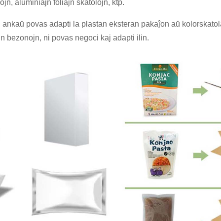
jn, aluminiajn foliajn skatolojn, ktp.
; ni ankaŭ povas adapti la plastan eksteran pakaĵon aŭ kolorskat
n bezonojn, ni povas negoci kaj adapti ilin.