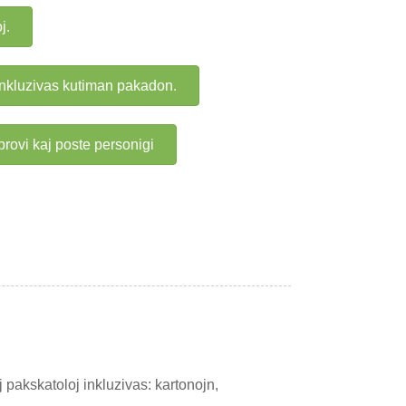
j.
kluzivas kutiman pakadon.
ovi kaj poste personigi
 pakskatoloj inkluzivas: kartonojn,