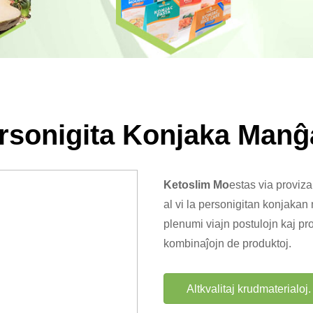
rsonigita Konjaka Manĝ
Ketoslim Mo
estas via proviza
al vi la personigitan konjakan
plenumi viajn postulojn kaj pro
kombinaĵojn de produktoj.
Altkvalitaj krudmaterialoj.