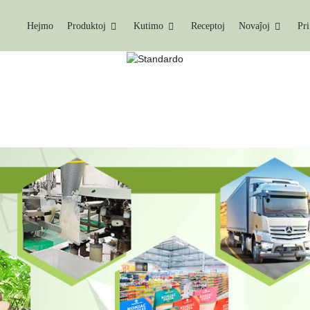
Hejmo
Produktoj
Kutimo
Receptoj
Novaĵoj
Pri
KUTIMO
Hejmo
Kutimo