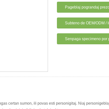
Pageblaj pograndaj prezo
Subteno de OEM/ODM / In
Senpaga specimeno por pr
gas certan sumon, ili povas esti personigitaj. Niaj personigeblaj