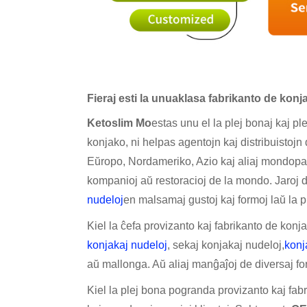
Fieraj esti la unuaklasa fabrikanto de kon
Ketoslim Mo
estas unu el la plej bonaj kaj ple
konjako, ni helpas agentojn kaj distribuistojn 
Eŭropo, Nordameriko, Azio kaj aliaj mondoparto
kompanioj aŭ restoracioj de la mondo. Jaroj da
nudeloj
en malsamaj gustoj kaj formoj laŭ la pr
Kiel la ĉefa provizanto kaj fabrikanto de konj
konjakaj nudeloj
, sekaj konjakaj nudeloj,
konj
aŭ mallonga. Aŭ aliaj manĝaĵoj de diversaj form
Kiel la plej bona pogranda provizanto kaj fab