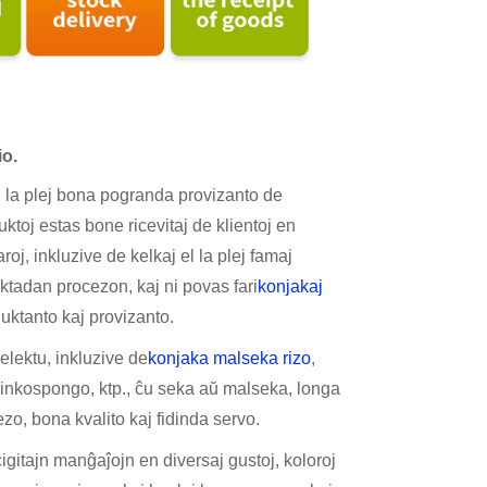
io.
l la plej bona pogranda provizanto de
uktoj estas bone ricevitaj de klientoj en
j, inkluzive de kelkaj el la plej famaj
uktadan procezon, kaj ni povas fari
konjakaj
duktanto kaj provizanto.
elektu, inkluzive de
konjaka malseka rizo
,
inkospongo, ktp., ĉu seka aŭ malseka, longa
ezo, bona kvalito kaj fidinda servo.
gitajn manĝaĵojn en diversaj gustoj, koloroj