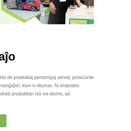
aĵo
nto de produktaj personigaj servoj, provizante
 manĝaĵon, kiun vi deziras. Ni klopodos
dukti produktojn laŭ via deziro, aŭ