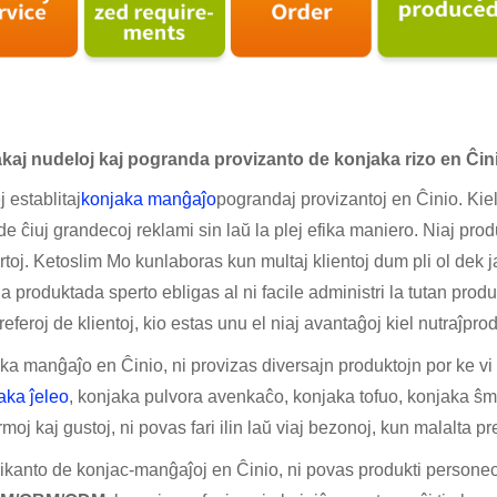
jakaj nudeloj kaj pogranda provizanto de konjaka rizo en Ĉin
j establitaj
konjaka manĝaĵo
pograndaj provizantoj en Ĉinio. Kie
de ĉiuj grandecoj reklami sin laŭ la plej efika maniero. Niaj prod
j. Ketoslim Mo kunlaboras kun multaj klientoj dum pli ol dek jaro
 produktada sperto ebligas al ni facile administri la tutan prod
eferoj de klientoj, kio estas unu el niaj avantaĝoj kiel nutraĵpro
aka manĝaĵo en Ĉinio, ni provizas diversajn produktojn por ke vi 
aka ĵeleo
, konjaka pulvora avenkaĉo, konjaka tofuo, konjaka ŝm
oj kaj gustoj, ni povas fari ilin laŭ viaj bezonoj, kun malalta pr
rikanto de konjac-manĝaĵoj en Ĉinio, ni povas produkti personeci