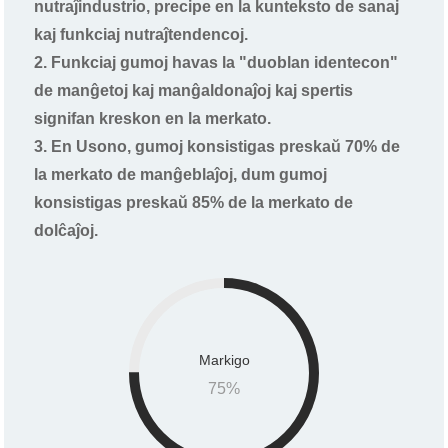
nutraĵindustrio, precipe en la kunteksto de sanaj
kaj funkciaj nutraĵtendencoj.
2. Funkciaj gumoj havas la "duoblan identecon"
de manĝetoj kaj manĝaldonaĵoj kaj spertis
signifan kreskon en la merkato.
3. En Usono, gumoj konsistigas preskaŭ 70% de
la merkato de manĝeblaĵoj, dum gumoj
konsistigas preskaŭ 85% de la merkato de
dolĉaĵoj.
Markigo
75
%