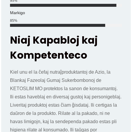
95
%
Markigo
85
%
Niaj Kapabloj kaj
Kompetenteco
Kiel unu el la ĉefaj nutraĵproduktantoj de Azio, la
Blankaj Fazeolaj Gumaj Sukerbombonoj de
KETOSLIM MO protektos la sanon de konsumantoj.
Ili estas haveblaj en diversaj gustoj kaj personigeblaj.
Liveritaj produktoj estas ĉiam ĝisdataj. Ili certigas la
daŭron de la produkto. Rilate al la pakado, ni ne
havas limigojn, kaj la sendependa pakado estas pli
higiena rilate al konsumado. Ili taŭgas por