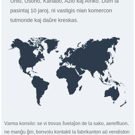
Unio, Usono, Kanado, Azio kaj Afriko. Dum la
pasintaj 10 jaroj, ni vastigis nian komercon
tutmonde kaj daŭre kreskas.
Varma konsilo: se vi trovas ŝvelaĵon de la sako, aerelfluon,
ne manĝu ĝin, bonvolu kontakti la fabrikanton aŭ vendiston