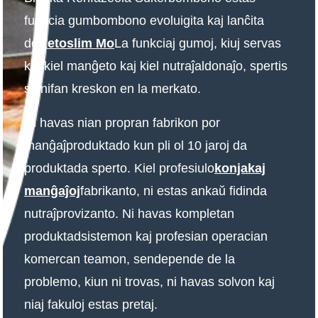
funkcia gumbombono evoluigita kaj lanĉita
de
Ketoslim Mo
La funkciaj gumoj, kiuj servas
kaj kiel manĝeto kaj kiel nutraĵaldonaĵo, spertis
signifan kreskon en la merkato.
Ni havas nian propran fabrikon por
manĝaĵproduktado kun pli ol 10 jaroj da
produktada sperto. Kiel profesiulo
konjakaj
manĝaĵoj
fabrikanto, ni estas ankaŭ fidinda
nutraĵprovizanto. Ni havas kompletan
produktadsistemon kaj profesian operacian
komercan teamon, sendepende de la
problemo, kiun ni trovas, ni havas solvon kaj
niaj fakuloj estas pretaj.