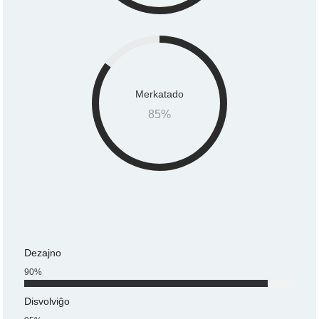
Merkatado
85
%
Dezajno
90
%
Disvolviĝo