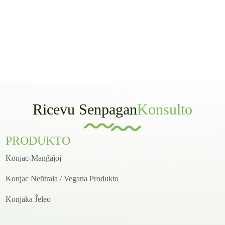
Ricevu Senpagan
Konsulto
PRODUKTO
Konjac-Manĝaĵoj
Konjac Neŭtrala / Vegana Produkto
Konjaka Ĵeleo