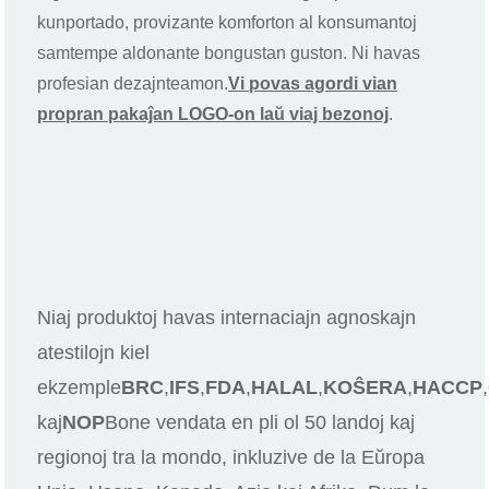
kunportado, provizante komforton al konsumantoj
samtempe aldonante bongustan guston. Ni havas
profesian dezajnteamon.
Vi povas agordi vian
propran pakaĵan LOGO-on laŭ viaj bezonoj
.
Niaj produktoj havas internaciajn agnoskajn
atestilojn kiel
ekzemple
BRC
,
IFS
,
FDA
,
HALAL
,
KOŜERA
,
HACCP
,
kaj
NOP
Bone vendata en pli ol 50 landoj kaj
regionoj tra la mondo, inkluzive de la Eŭropa