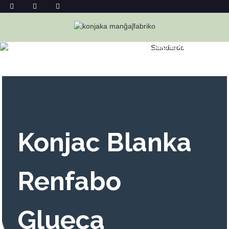
BLANKA FAZEOLA GLUECA
SUKERBOMBONO POGRANDA
Hejmo
Blanka Fazeola Glueca Sukerbombono Pogranda
Konjac Blanka
Renfabo
Glueca