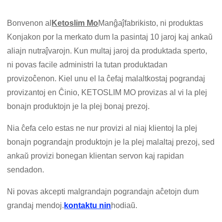
Bonvenon al
Ketoslim Mo
Manĝaĵfabrikisto, ni produktas
Konjakon por la merkato dum la pasintaj 10 jaroj kaj ankaŭ
aliajn nutraĵvarojn. Kun multaj jaroj da produktada sperto,
ni povas facile administri la tutan produktadan
provizoĉenon. Kiel unu el la ĉefaj malaltkostaj pograndaj
provizantoj en Ĉinio, KETOSLIM MO provizas al vi la plej
bonajn produktojn je la plej bonaj prezoj.
Nia ĉefa celo estas ne nur provizi al niaj klientoj la plej
bonajn pograndajn produktojn je la plej malaltaj prezoj, sed
ankaŭ provizi bonegan klientan servon kaj rapidan
sendadon.
Ni povas akcepti malgrandajn pograndajn aĉetojn dum
grandaj mendoj.
kontaktu nin
hodiaŭ.