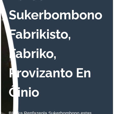
Sukerbombono
Fabrikisto,
Fabriko,
Provizanto En
Ĉinio
Blanka Renfazeola Sukerbombono estas