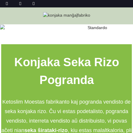
SEKA KONJAKA RIZO POGRANDA
Hejmo
Seka Konjaka Rizo Pogranda
Konjaka Seka Rizo
Pogranda
Ketoslim Mo
estas fabrikanto kaj pogranda vendisto de
seka konjaka rizo. Ĉu vi estas podetalisto, pogranda
vendisto, interreta vendisto aŭ distribuisto, vi povas
aĉeti nian
seka ŝirataki-rizo
, kiu estas malaltkaloria, pli