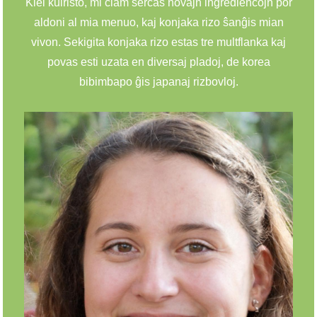
Kiel kuiristo, mi ĉiam serĉas novajn ingrediencojn por
aldoni al mia menuo, kaj konjaka rizo ŝanĝis mian
vivon. Sekigita konjaka rizo estas tre multflanka kaj
povas esti uzata en diversaj pladoj, de korea
bibimbapo ĝis japanaj rizbovloj.