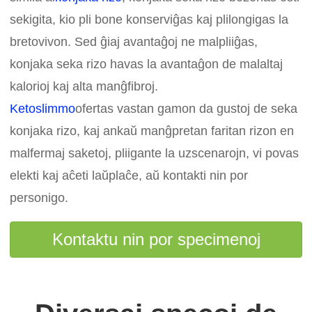
sekigita, kio pli bone konserviĝas kaj plilongigas la
bretovivon. Sed ĝiaj avantaĝoj ne malpliiĝas,
konjaka seka rizo havas la avantaĝon de malaltaj
kalorioj kaj alta manĝfibroj.
Ketoslimmo
ofertas vastan gamon da gustoj de seka
konjaka rizo, kaj ankaŭ manĝpretan faritan rizon en
malfermaj saketoj, pliigante la uzscenarojn, vi povas
elekti kaj aĉeti laŭplaĉe, aŭ kontakti nin por
personigo.
Kontaktu nin por specimenoj