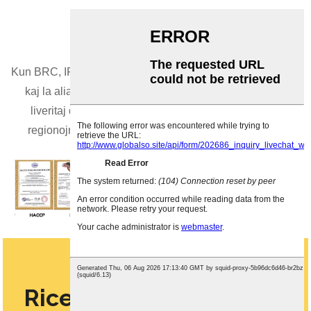
Atestilo
Kun BRC, IFS, FDA, HALAL, KOŜERA, HACCP, CE, NOP
kaj la aliaj internaciaj kvalitatestoj, konjakaj produktoj
liveritaj de nia kompanio kovris pli ol 40 landojn kaj
regionojn, kiel EU, Ameriko, Kanado, Azio kaj Afriko.
Ricevu vian konjakan