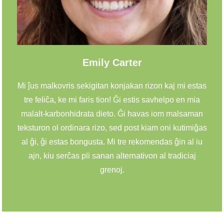
Emily Carter
Mi ĵus malkovris sekigitan konjakan rizon kaj mi estas
tre feliĉa, ke mi faris tion! Ĝi estis savhelpo en mia
malalt-karbonhidrata dieto. Ĝi havas iom malsaman
teksturon ol ordinara rizo, sed post kiam oni kutimiĝas
al ĝi, ĝi estas bongusta. Mi tre rekomendas ĝin al iu
ajn, kiu serĉas pli sanan alternativon al tradiciaj
grenoj.