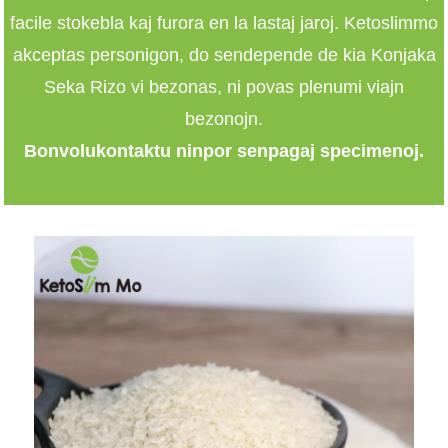
facile stokebla kaj furora en la lastaj jaroj. Ketoslimmo
akceptas personigon, do sendepende de kia Konjaka
Seka Rizo vi bezonas, ni povas plenumi viajn
bezonojn.
Bonvolu
kontaktu nin
por senpagaj specimenoj.