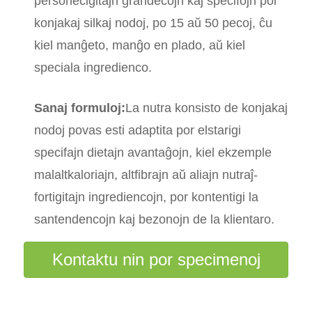
personecigitajn grandecojn kaj specifojn por
konjakaj silkaj nodoj, po 15 aŭ 50 pecoj, ĉu
kiel manĝeto, manĝo en plado, aŭ kiel
speciala ingredienco.
Sanaj formuloj:
La nutra konsisto de konjakaj
nodoj povas esti adaptita por elstarigi
specifajn dietajn avantaĝojn, kiel ekzemple
malaltkaloriajn, altfibrajn aŭ aliajn nutraĵ-
fortigitajn ingrediencojn, por kontentigi la
santendencojn kaj bezonojn de la klientaro.
Kontaktu nin por specimenoj