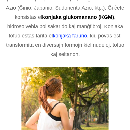
Azio (Ĉinio, Japanio, Sudorienta Azio, ktp.). Ĝi ĉefe
konsistas el
konjaka glukomanano (KGM)
,
hidrosolvebla polisakarido kaj manĝfibroj. Konjaka
tofuo estas farita el
konjaka faruno
, kiu povas esti
transformita en diversajn formojn kiel nudeloj, tofuo
kaj seitanon.