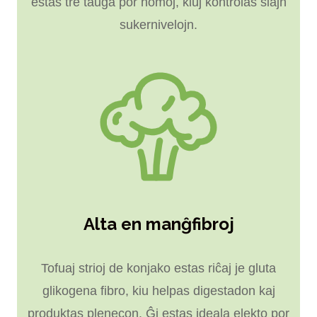
estas tre taŭga por homoj, kiuj kontrolas siajn
sukernivelojn.
Alta en manĝfibroj
Tofuaj strioj de konjako estas riĉaj je gluta
glikogena fibro, kiu helpas digestadon kaj
produktas plenecon. Ĝi estas ideala elekto por