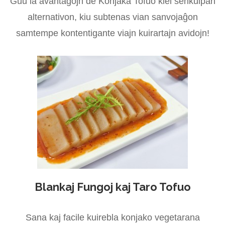
Ĝuu la avantaĝojn de Konjaka Tofuo kiel senkulpan
alternativon, kiu subtenas vian sanvojaĝon
samtempe kontentigante viajn kuirartajn avidojn!
Blankaj Fungoj kaj Taro Tofuo
Sana kaj facile kuirebla konjako vegetarana