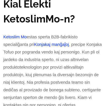
Kial Elekti
KetoslimMo-n?
Ketoslim Mo
estas sperta B2B-fabrikisto
specialiĝanta pri
Konjakaj manĝaĵoj
, precipe Konjaka
Tofuo por pogranda vendo kaj personigo. Kun pli ol
jardeko da industria sperto, ni uzas altnivelan
produktoteknologion por provizi altkvalitajn
produktojn, kiuj plenumas la diversajn bezonojn de
niaj klientoj. Nia profesia postvenda teamo sin
dediĉas al provizado de bonega subteno, certigante
senjuntan sperton de mendo ĝis livero. Kiam vi
kontaktas nin por personigo, ni ofertas