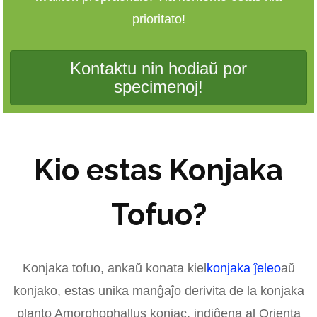
prioritato!
Kontaktu nin hodiaŭ por
specimenoj!
Kio estas Konjaka
Tofuo?
Konjaka tofuo, ankaŭ konata kiel
konjaka ĵeleo
aŭ
konjako, estas unika manĝaĵo derivita de la konjaka
planto Amorphophallus konjac, indiĝena al Orienta