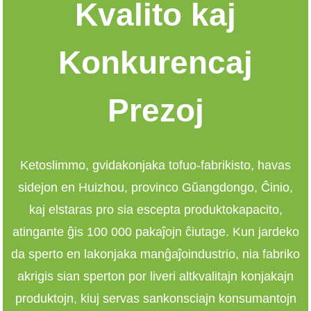
Kvalito kaj
Konkurencaj
Prezoj
Ketoslimmo
, gvida
konjaka tofuo-fabrikisto
, havas
sidejon en Huizhou, provinco Gŭangdongo, Ĉinio,
kaj elstaras pro sia escepta produktokapacito,
atingante ĝis 100 000 pakaĵojn ĉiutage. Kun jardeko
da sperto en la
konjaka manĝaĵo
industrio, nia fabriko
akrigis sian sperton por liveri altkvalitajn konjakajn
produktojn, kiuj servas sankonsciajn konsumantojn