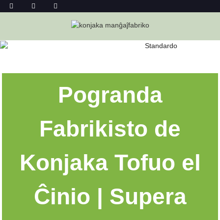
KONJAKA TOFUA PROVIZANTO
Hejmo
Konjaka Tofua Provizanto
Pogranda
Fabrikisto de
Konjaka Tofuo el
Ĉinio | Supera