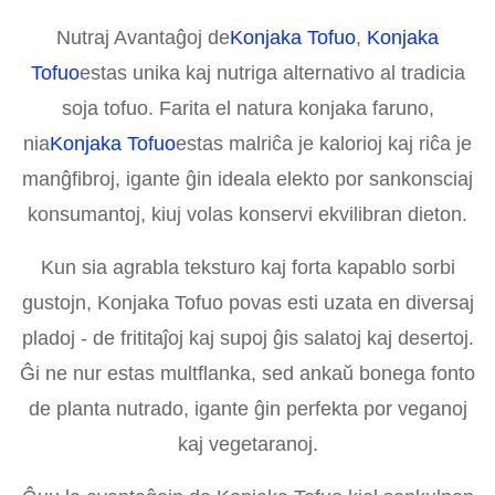
Nutraj Avantaĝoj de
Konjaka Tofuo
,
Konjaka
Tofuo
estas unika kaj nutriga alternativo al tradicia
soja tofuo. Farita el natura konjaka faruno,
nia
Konjaka Tofuo
estas malriĉa je kalorioj kaj riĉa je
manĝfibroj, igante ĝin ideala elekto por sankonsciaj
konsumantoj, kiuj volas konservi ekvilibran dieton.
Kun sia agrabla teksturo kaj forta kapablo sorbi
gustojn, Konjaka Tofuo povas esti uzata en diversaj
pladoj - de frititaĵoj kaj supoj ĝis salatoj kaj desertoj.
Ĝi ne nur estas multflanka, sed ankaŭ bonega fonto
de planta nutrado, igante ĝin perfekta por veganoj
kaj vegetaranoj.