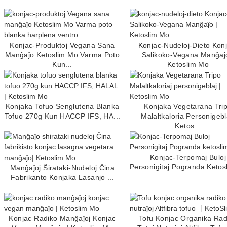
Konjac-Produktoj Vegana Sana
Konjac-Nudeloj-Dieto Kon
Manĝaĵo Ketoslim Mo Varma Poto
Salikoko-Vegana Manĝaĵo
Kun...
Ketoslim Mo
Konjaka Tofuo Senglutena Blanka
Konjaka Vegetarana Tri
Tofuo 270g Kun HACCP IFS, HA...
Malaltkaloria Personigebl
Ketos...
Konjac-Terpomaj Buloj
Personigitaj Pogranda Keto
Manĝaĵoj Ŝirataki-Nudeloj Ĉina
Fabrikanto Konjaka Lasanjo ...
Konjac Radiko Manĝaĵoj Konjac
Tofu Konjac Organika Rad