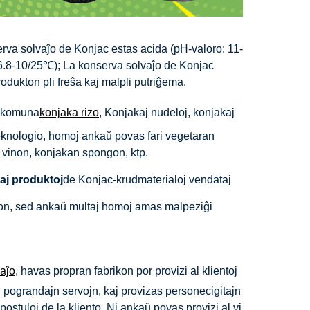
erva solvaĵo de Konjac estas acida (pH-valoro: 11-
 6.8-10/25℃); La konserva solvaĵo de Konjac
odukton pli freŝa kaj malpli putriĝema.
a komuna
konjaka rizo
, Konjakaj nudeloj, konjakaj
eknologio, homoj ankaŭ povas fari vegetaran
 vinon, konjakan spongon, ktp.
aj produktoj
de Konjac-krudmaterialoj vendataj
on, sed ankaŭ multaj homoj amas malpeziĝi
aĵo
, havas propran fabrikon por provizi al klientoj
ograndajn servojn, kaj provizas personecigitajn
stuloj de la kliento. Ni ankaŭ povas provizi al vi