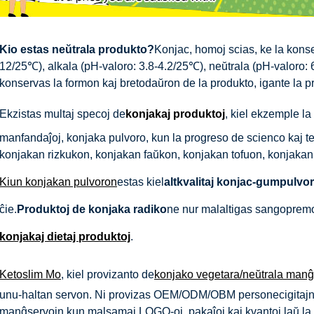
Kio estas neŭtrala produkto?
Konjac, homoj scias, ke la kons
12/25℃), alkala (pH-valoro: 3.8-4.2/25℃), neŭtrala (pH-valoro:
konservas la formon kaj bretodaŭron de la produkto, igante la pr
Ekzistas multaj specoj de
konjakaj produktoj
, kiel ekzemple l
manfandaĵoj, konjaka pulvoro, kun la progreso de scienco kaj t
konjakan rizkukon, konjakan faŭkon, konjakan tofuon, konjakan
Kiun konjakan pulvoron
estas kiel
altkvalitaj konjac-gumpulvor
ĉie.
Produktoj de konjaka radiko
ne nur malaltigas sangoprem
konjakaj dietaj produktoj
.
Ketoslim Mo
, kiel provizanto de
konjako vegetara/neŭtrala manĝ
unu-haltan servon. Ni provizas OEM/ODM/OBM personecigitajn p
manĝservojn kun malsamaj LOGO-oj, pakaĵoj kaj kvantoj laŭ la po