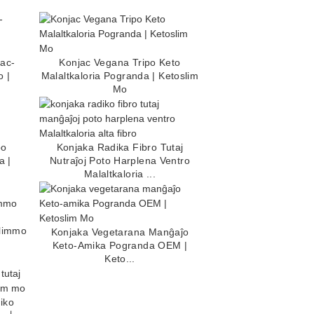
jac-
Konjac Vegana Tripo Keto
 |
Malaltkaloria Pogranda | Ketoslim
Mo
po
Konjaka Radika Fibro Tutaj
a |
Nutraĵoj Poto Harplena Ventro
Malaltkaloria ...
slimmo
Konjaka Vegetarana Manĝaĵo
Keto-Amika Pogranda OEM |
Keto...
iko