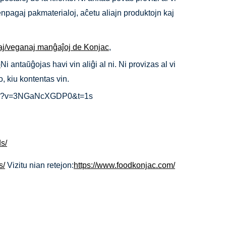
enpagaj pakmaterialoj, aĉetu aliajn produktojn kaj
aj/veganaj manĝaĵoj de Konjac
,
o
Ni antaŭĝojas havi vin aliĝi al ni. Ni provizas al vi
, kiu kontentas vin.
watch?v=3NGaNcXGDP0&t=1s
s/
s/
Vizitu nian retejon:
https://www.foodkonjac.com/