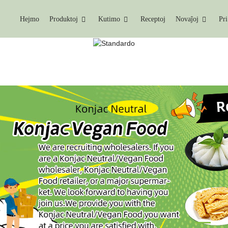
Hejmo
Produktoj
Kutimo
Receptoj
Novaĵoj
Pri
 NEŬTRALA / VEGANA P
Hejmo
Konjac Neŭtrala / Vegana Produkto