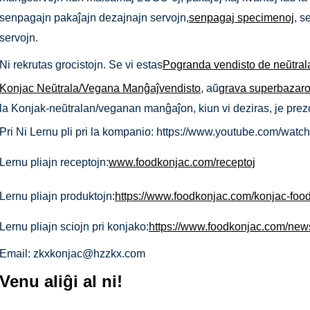
senpagajn pakaĵajn dezajnajn servojn,
senpagaj specimenoj
, s
servojn.
Ni rekrutas grocistojn. Se vi estas
Pogranda vendisto de neŭtral
Konjac Neŭtrala/Vegana Manĝaĵvendisto
, aŭ
grava superbazar
la Konjak-neŭtralan/veganan manĝaĵon, kiun vi deziras, je prezo
Pri Ni
Lernu pli pri la kompanio: https://www.youtube.com/
Lernu pliajn receptojn:
www.foodkonjac.com/receptoj
Lernu pliajn produktojn:
https://www.foodkonjac.com/konjac-food
Lernu pliajn sciojn pri konjako:
https://www.foodkonjac.com/new
Email: zkxkonjac@hzzkx.com
Venu aliĝi al ni!