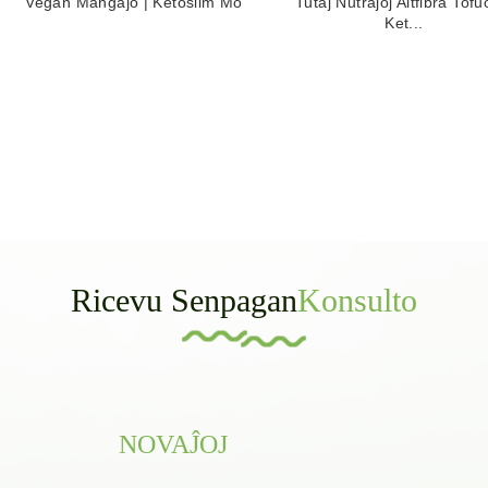
Vegan Manĝaĵo | Ketoslim Mo
Tutaj Nutraĵoj Altfibra Tof
Ket...
Ricevu Senpagan
Konsulto
NOVAĴOJ