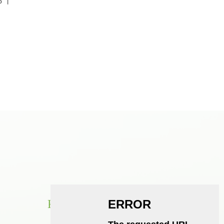
uo 丨
KONTAKTO