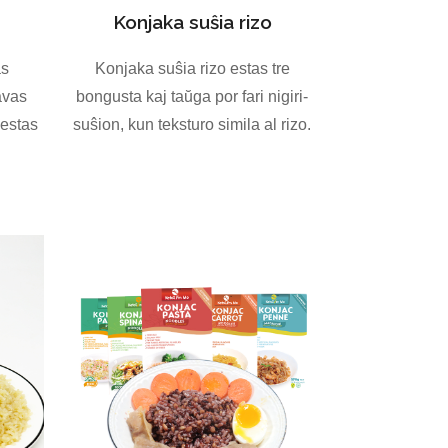
Konjaka suŝia rizo
as
Konjaka suŝia rizo estas tre
avas
bongusta kaj taŭga por fari nigiri-
 estas
suŝion, kun teksturo simila al rizo.