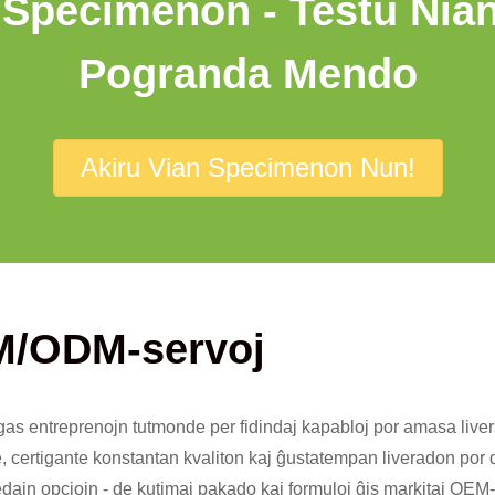
Specimenon - Testu Nian
Pogranda Mendo
Akiru Vian Specimenon Nun!
M/ODM-servoj
gas entreprenojn tutmonde per fidindaj kapabloj por amasa livera
, certigante konstantan kvaliton kaj ĝustatempan liveradon por dis
ikedajn opciojn - de kutimaj pakado kaj formuloj ĝis markitaj OEM