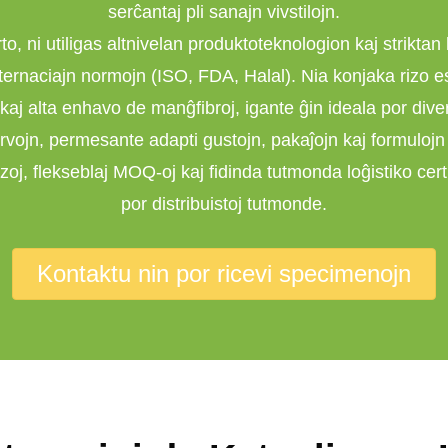
serĉantaj pli sanajn vivstilojn.
to, ni utiligas altnivelan produktoteknologion kaj striktan k
ternaciajn normojn (ISO, FDA, Halal). Nia konjaka rizo e
kaj alta enhavo de manĝfibroj, igante ĝin ideala por diver
jn, permesante adapti gustojn, pakaĵojn kaj formulojn 
ezoj, flekseblaj MOQ-oj kaj fidinda tutmonda loĝistiko cer
por distribuistoj tutmonde.
Kontaktu nin por ricevi specimenojn