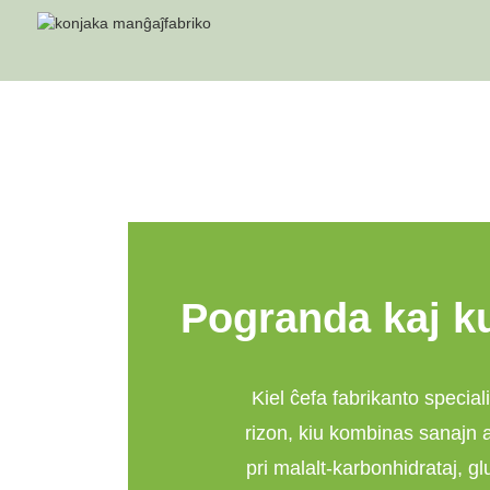
K
Pogranda kaj ku
Kiel ĉefa fabrikanto specia
rizon, kiu kombinas sanajn a
pri malalt-karbonhidrataj, g