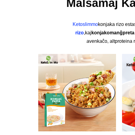
Malsamaj Ka
Ketoslimmo
konjaka rizo estas
rizo
,
kaj
konjako
manĝpreta 
avenkaĉo
,
altproteina 