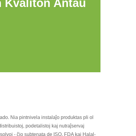
 Kvaliton Antaŭ
do. Nia pintnivela instalaĵo produktas pli ol
tribuistoj, podetalistoj kaj nutraĵservaj
-solvoj - ĉio subtenata de ISO, FDA kaj Halal-