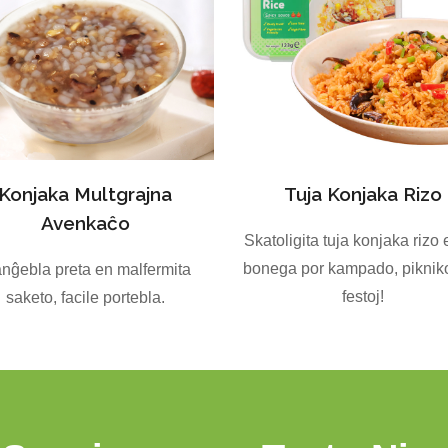
Konjaka Multgrajna
Tuja Konjaka Rizo
Avenkaĉo
Skatoligita tuja konjaka rizo 
bonega por kampado, pikniko
nĝebla preta en malfermita
festoj!
saketo, facile portebla.