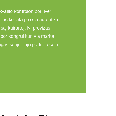
valito-kontrolon por liveri
stas konata pro sia aŭtentika
saj kuirartoj. Ni provizas
por kongrui kun via marka
tigas senjuntajn partnerecojn