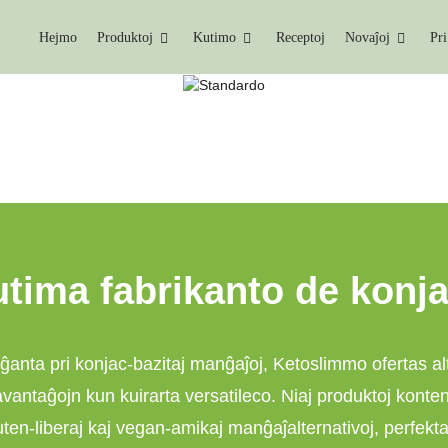
Hejmo
Produktoj
Kutimo
Receptoj
Novaĵoj
Pri
ONJAKA RIZO POGRAN
Hejmo
Konjaka Rizo Pogranda
tima fabrikanto de konja
liĝanta pri konjac-bazitaj manĝaĵoj, Ketoslimmo ofertas a
vantaĝojn kun kuirarta versatileco. Niaj produktoj konte
luten-liberaj kaj vegan-amikaj manĝaĵalternativoj, perfe