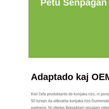
Petu Senpagan 
Adaptado kaj OE
Kiel ĉefa produktanto de konjaka rizo, ni povi
50 tunojn da altkvalita konjaka rizo ĉiumonate
partneroj. Ni ofertas flekseblajn privatajn et