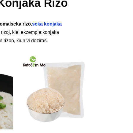
Konjaka Rizo
o
malseka rizo
,
seka konjaka
rizoj, kiel ekzemple:
konjaka
 rizon, kiun vi deziras.