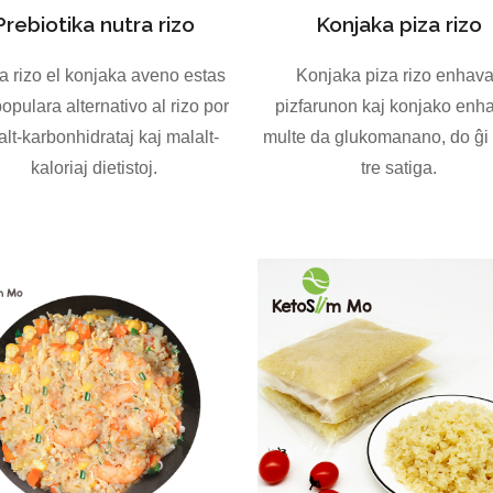
Prebiotika nutra rizo
Konjaka piza rizo
a rizo el konjaka aveno estas
Konjaka piza rizo enhav
populara alternativo al rizo por
pizfarunon kaj konjako enh
lt-karbonhidrataj kaj malalt-
multe da glukomanano, do ĝi
kaloriaj dietistoj.
tre satiga.