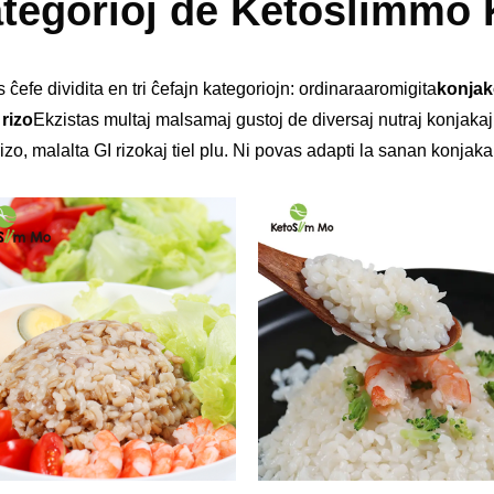
tegorioj de Ketoslimmo 
 ĉefe dividita en tri ĉefajn kategoriojn: ordinara
aromigita
konjak
rizo
Ekzistas multaj malsamaj gustoj de diversaj nutraj konjakaj 
rizo
,
malalta GI rizo
kaj tiel plu. Ni povas adapti la sanan konjakan