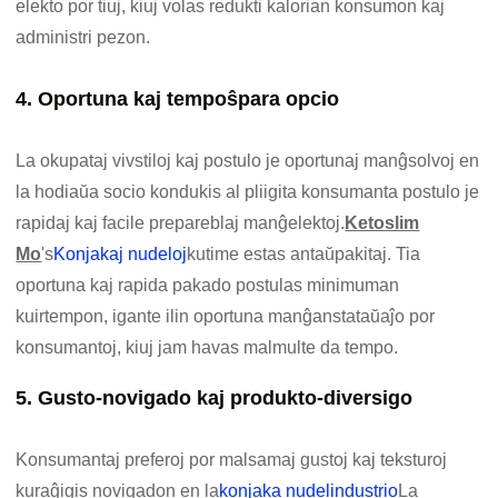
elekto por tiuj, kiuj volas redukti kalorian konsumon kaj
administri pezon.
4. Oportuna kaj tempoŝpara opcio
La okupataj vivstiloj kaj postulo je oportunaj manĝsolvoj en
la hodiaŭa socio kondukis al pliigita konsumanta postulo je
rapidaj kaj facile prepareblaj manĝelektoj.
Ketoslim
Mo
's
Konjakaj nudeloj
kutime estas antaŭpakitaj. Tia
oportuna kaj rapida pakado postulas minimuman
kuirtempon, igante ilin oportuna manĝanstataŭaĵo por
konsumantoj, kiuj jam havas malmulte da tempo.
5. Gusto-novigado kaj produkto-diversigo
Konsumantaj preferoj por malsamaj gustoj kaj teksturoj
kuraĝigis novigadon en la
konjaka nudelindustrio
La