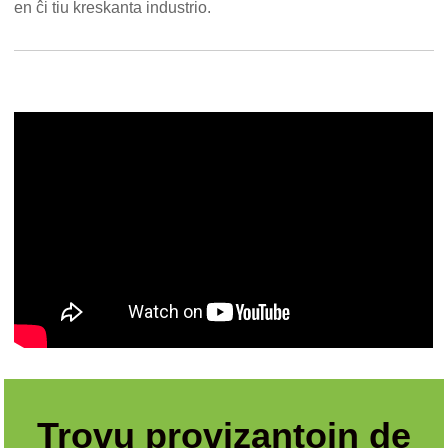
en ĉi tiu kreskanta industrio.
Trovu provizantojn de