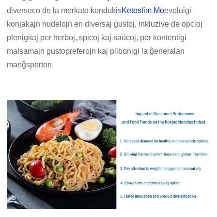
diverseco de la merkato kondukis
Ketoslim Mo
evoluigi
konjakajn nudelojn en diversaj gustoj, inkluzive de opcioj
plenigitaj per herboj, spicoj kaj saŭcoj, por kontentigi
malsamajn gustopreferojn kaj plibonigi la ĝeneralan
manĝsperton.