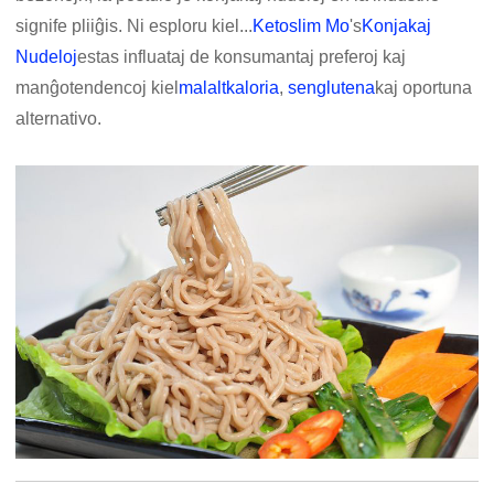
signife pliiĝis. Ni esploru kiel...
Ketoslim Mo
's
Konjakaj
Nudeloj
estas influataj de konsumantaj preferoj kaj
manĝotendencoj kiel
malaltkaloria
,
senglutena
kaj oportuna
alternativo.