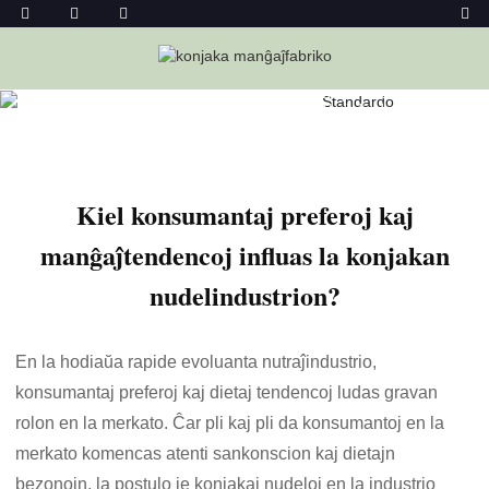
Hejmo
Novaĵoj
Kiel Konsumantaj Preferoj Kaj
Manĝaĵtendencoj Influas La Konjakan Nudelindustrion?
Kiel konsumantaj preferoj kaj
manĝaĵtendencoj influas la konjakan
nudelindustrion?
En la hodiaŭa rapide evoluanta nutraĵindustrio,
konsumantaj preferoj kaj dietaj tendencoj ludas gravan
rolon en la merkato. Ĉar pli kaj pli da konsumantoj en la
merkato komencas atenti sankonscion kaj dietajn
bezonojn, la postulo je konjakaj nudeloj en la industrio