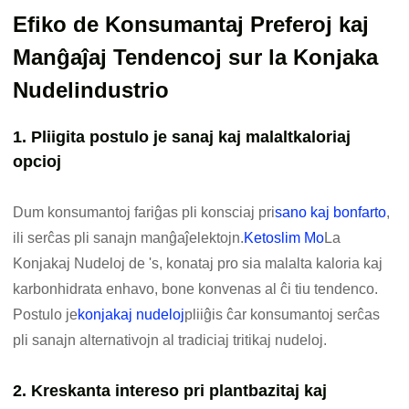
Efiko de Konsumantaj Preferoj kaj
Manĝaĵaj Tendencoj sur la Konjaka
Nudelindustrio
1. Pliigita postulo je sanaj kaj malaltkaloriaj
opcioj
Dum konsumantoj fariĝas pli konsciaj pri
sano kaj bonfarto
,
ili serĉas pli sanajn manĝaĵelektojn.
Ketoslim Mo
La
Konjakaj Nudeloj de 's, konataj pro sia malalta kaloria kaj
karbonhidrata enhavo, bone konvenas al ĉi tiu tendenco.
Postulo je
konjakaj nudeloj
pliiĝis ĉar konsumantoj serĉas
pli sanajn alternativojn al tradiciaj tritikaj nudeloj.
2. Kreskanta intereso pri plantbazitaj kaj