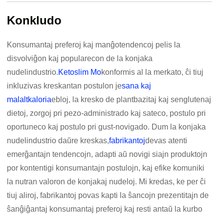
Konkludo
Konsumantaj preferoj kaj manĝotendencoj pelis la
disvolviĝon kaj popularecon de la konjaka
nudelindustrio.
Ketoslim Mo
konformis al la merkato, ĉi tiuj
inkluzivas kreskantan postulon je
sana kaj
malaltkaloria
ebloj, la kresko de plantbazitaj kaj senglutenaj
dietoj, zorgoj pri pezo-administrado kaj sateco, postulo pri
oportuneco kaj postulo pri gust-novigado. Dum la konjaka
nudelindustrio daŭre kreskas,
fabrikantoj
devas atenti
emerĝantajn tendencojn, adapti aŭ novigi siajn produktojn
por kontentigi konsumantajn postulojn, kaj efike komuniki
la nutran valoron de konjakaj nudeloj. Mi kredas, ke per ĉi
tiuj aliroj, fabrikantoj povas kapti la ŝancojn prezentitajn de
ŝanĝiĝantaj konsumantaj preferoj kaj resti antaŭ la kurbo