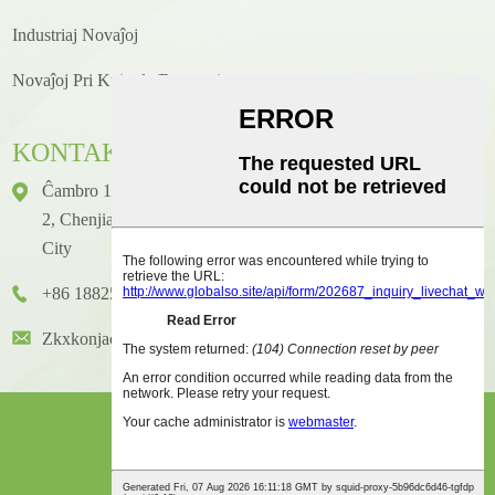
Industriaj Novaĵoj
Novaĵoj Pri Kuirado/receptoj
KONTAKTO
Ĉambro 1416, Etaĝo 14, Junhao Internacia Konstruaĵo, N-Ro
2, Chenjiang Zhongkai Avenue, Huicheng Distrikto, Huizhou
City
+86 18825458362
Zkxkonjac@hzzkx.com