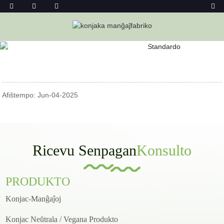
Hejmo
Novaĵoj
La Finfina Gvidilo Al KetoSlimmo Konjaka
Seka Rizo
Afiŝtempo: Jun-04-2025
Ricevu Senpagan
Konsulto
PRODUKTO
Konjac-Manĝaĵoj
Konjac Neŭtrala / Vegana Produkto