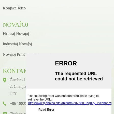
Konjaka Ĵeleo
NOVAĴOJ
Firmaaj Novaĵoj
Industriaj Novaĵoj
Novaĵoj Pri Kuirado/receptoj
KONTAKTO
Ĉambro 1416, Etaĝo 14, Junhao Internacia Konstruaĵo, N-Ro
2, Chenjiang Zhongkai Avenue, Huicheng Distrikto, Huizhou
City
+86 18825458362
Zkxkonjac@hzzkx.com