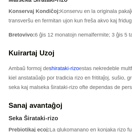
Konservaj Kondiĉoj:
Konservu en la originala paka
transverŝu en fermitan ujon kun freŝa akvo kaj fridug
Bretovivo:
6 ĝis 12 monatojn nemalfermite; 3 ĝis 5 t
Kuirartaj Uzoj
Ambaŭ formoj de
shirataki-rizo
estas nekredeble multfl
kiel anstataŭaĵo por tradicia rizo en frititaĵoj, suŝio, 
seka kaj malseka ŝirataki-rizo ofte dependas de pers
Sanaj avantaĝoj
Seka Ŝirataki-rizo
Prebiotikaj ecoj:
La glukomanano en konjaka rizo fun