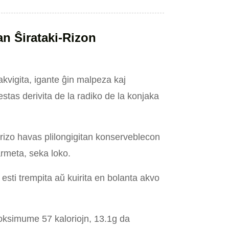
n Ŝirataki-Rizon
kvigita, igante ĝin malpeza kaj
estas derivita de la radiko de la konjaka
rizo havas plilongigitan konserveblecon
armeta, seka loko.
esti trempita aŭ kuirita en bolanta akvo
oksimume 57 kaloriojn, 13.1g da