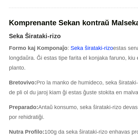
Komprenante Sekan kontraŭ Malseka
Seka Ŝirataki-rizo
Formo kaj Komponaĵo
:
Seka ŝirataki-rizo
estas sena
longdaŭra. Ĝi estas tipe farita el konjaka faruno, kiu 
planto.
Bretovivo:
Pro la manko de humideco, seka ŝirataki-
de pli ol du jaroj kiam ĝi estas ĝuste stokita en malv
Preparado:
Antaŭ konsumo, seka ŝirataki-rizo devas 
por rehidratiĝi.
Nutra Profilo:
100g da seka ŝirataki-rizo enhavas pr