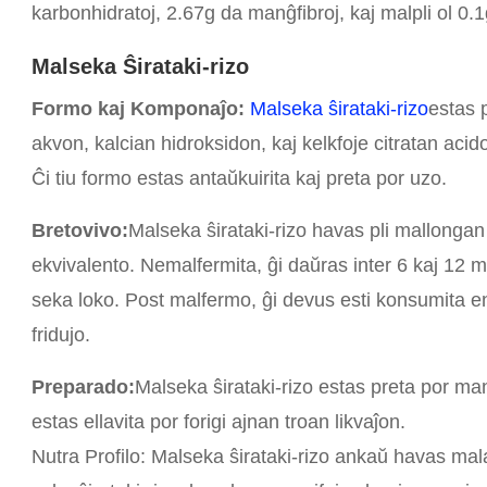
karbonhidratoj, 2.67g da manĝfibroj, kaj malpli ol 0.
Malseka Ŝirataki-rizo
Formo kaj Komponaĵo:
Malseka ŝirataki-rizo
estas 
akvon, kalcian hidroksidon, kaj kelkfoje citratan acid
Ĉi tiu formo estas antaŭkuirita kaj preta por uzo.
Bretovivo:
Malseka ŝirataki-rizo havas pli mallong
ekvivalento. Nemalfermita, ĝi daŭras inter 6 kaj 12
seka loko. Post malfermo, ĝi devus esti konsumita en
fridujo.
Preparado:
Malseka ŝirataki-rizo estas preta por man
estas ellavita por forigi ajnan troan likvaĵon.
Nutra Profilo: Malseka ŝirataki-rizo ankaŭ havas malal