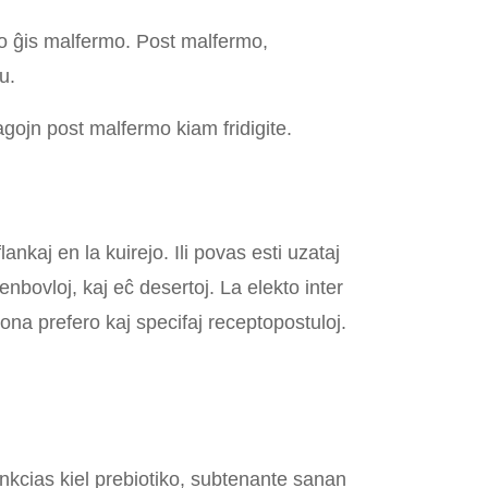
ĵo ĝis malfermo. Post malfermo,
u.
agojn post malfermo kiam fridigite.
ankaj en la kuirejo. Ili povas esti uzataj
grenbovloj, kaj eĉ desertoj. La elekto inter
ona prefero kaj specifaj receptopostuloj.
kcias kiel prebiotiko, subtenante sanan