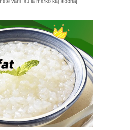
mete varii laŭ la marko kaj aldonaj