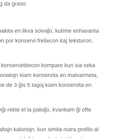
1g da graso.
pakita en likva solvaĵo, kutime enhavanta
on por konservi freŝecon kaj teksturon.
an konserveblecon kompare kun sia seka
 monatojn kiam konservita en malvarmeta,
e de 3 ĝis 5 tagoj kiam konservita en
ĝi rekte el la pakaĵo, kvankam ĝi ofte
tajn kaloriojn, kun simila nutra profilo al