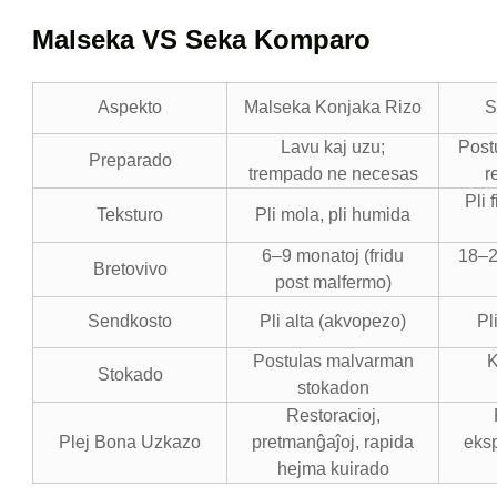
Malseka VS Seka Komparo
Aspekto
Malseka Konjaka Rizo
S
Lavu kaj uzu;
Post
Preparado
trempado ne necesas
r
Pli 
Teksturo
Pli mola, pli humida
6–9 monatoj (fridu
18–2
Bretovivo
post malfermo)
Sendkosto
Pli alta (akvopezo)
Pl
Postulas malvarman
K
Stokado
stokadon
Restoracioj,
Plej Bona Uzkazo
pretmanĝaĵoj, rapida
eksp
hejma kuirado