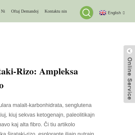
 Ni
Oftaj Demandoj
Kontaktu nin
English
eksa Komparo
taki-Rizo: Ampleksa
o
pulara malalt-karbonhidrata, senglutena
tiuj, kiuj sekvas ketogenajn, paleolitikajn
o kaj alta fibro. Ĉi tiu artikolo
 ŝirataki-rizo, esplorante iliajn nutrajn