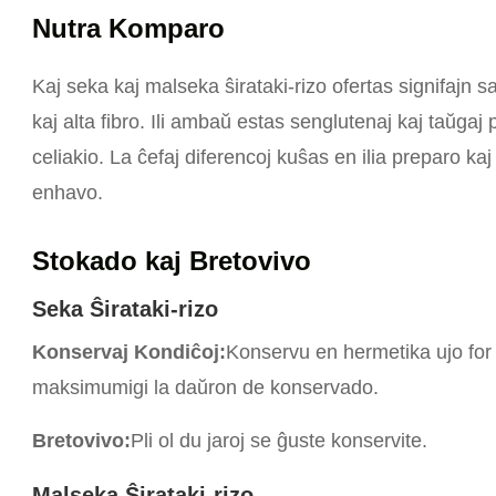
Nutra Komparo
Kaj seka kaj malseka ŝirataki-rizo ofertas signifajn s
kaj alta fibro. Ili ambaŭ estas senglutenaj kaj taŭgaj
celiakio. La ĉefaj diferencoj kuŝas en ilia preparo kaj
enhavo.
Stokado kaj Bretovivo
Seka Ŝirataki-rizo
Konservaj Kondiĉoj:
Konservu en hermetika ujo for
maksimumigi la daŭron de konservado.
Bretovivo:
Pli ol du jaroj se ĝuste konservite.
Malseka Ŝirataki-rizo