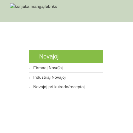
Hejmo
No
Novaĵoj
Firmaaj Novaĵoj
Industriaj Novaĵoj
Novaĵoj pri kuirado/receptoj