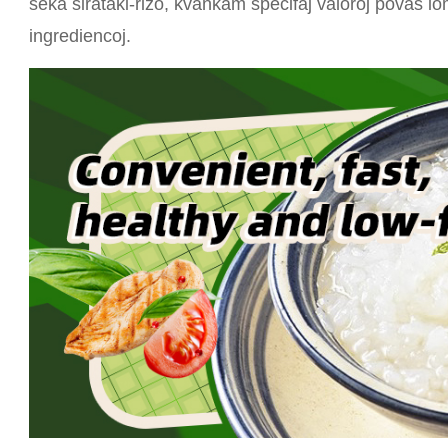
seka ŝirataki-rizo, kvankam specifaj valoroj povas io
ingrediencoj.