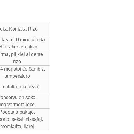
eka Konjaka Rizo
ulas 5-10 minutojn da
ehidratigo en akvo
firma, pli kiel al dente
rizo
4 monatoj ĉe ĉambra
temperaturo
i malalta (malpeza)
onservu en seka,
malvarmeta loko
Podetala pakaĵo,
orto, sekaj miksaĵoj,
memfaritaj ilaroj