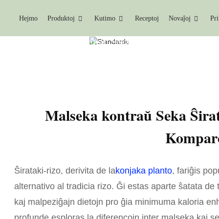
Hejmo
Produktoj
Kutimo
Receptoj
Novaĵoj
Pri
vaĵoj
Malseka Kontraŭ Seka Ŝirataki-Rizo: Ampl
Malseka kontraŭ Seka Ŝira
Kompar
Ŝirataki-rizo, derivita de la
konjaka planto
, fariĝis po
alternativo al tradicia rizo. Ĝi estas aparte ŝatata de 
kaj malpeziĝajn dietojn pro ĝia minimuma kaloria enhav
profunde esploras la diferencojn inter malseka kaj seka